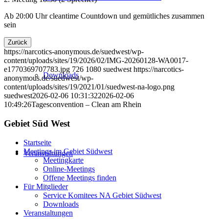
Ab 20:00 Uhr cleantime Countdown und gemütliches zusammen
sein
Zurück
https://narcotics-anonymous.de/suedwest/wp-
content/uploads/sites/19/2026/02/IMG-20260128-WA0017-
e1770369707783.jpg
726
1080
suedwest
https://narcotics-
Downloads
anonymous.de/suedwest/wp-
content/uploads/sites/19/2021/01/suedwest-na-logo.png
suedwest
2026-02-06 10:31:32
2026-02-06
10:49:26
Tagesconvention – Clean am Rhein
Gebiet Süd West
Startseite
Meetings im Gebiet Südwest
Veranstaltungen
Meetingkarte
Online-Meetings
Offene Meetings finden
Für Mitglieder
Service Komitees NA Gebiet Südwest
Downloads
Veranstaltungen