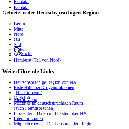
Kontakt
Kontakt
Gebiete in der Deutschsprachigen Region
Berlin
Mitte
Nord
Ost
Süd
Südwest
Suche
West
Hamburg (Teil von Nord)
Weiterführende Links
Deutschsprachige Region von NA
Erste Hilfe bei Drogenproblemen
„Nur für heute“
12 Schritte
Menü
Menü
Meetings im deutschsprachigen Raum
(auch Fremdsprachen)
Infocenter – Daten und Fakten über NA
Literatur kaufen
Mitgliederbereich Deutschsprachige Region