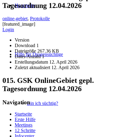
Tagesordnung 12.04.2026
Hauptseite
online-gebiet
,
Protokolle
[featured_image]
Login
Version
Download
1
Dateigröße
267.36 KB
Hilfe für Drogensüchtige
Datei-Anzahl
1
Erstellungsdatum
12. April 2026
Zuletzt aktualisiert
12. April 2026
015. GSK OnlineGebiet gepl.
Tagesordnung 12.04.2026
Navigation
Bin ich süchtig?
Startseite
Erste Hilfe
Meetings
12 Schritte
Infocenter